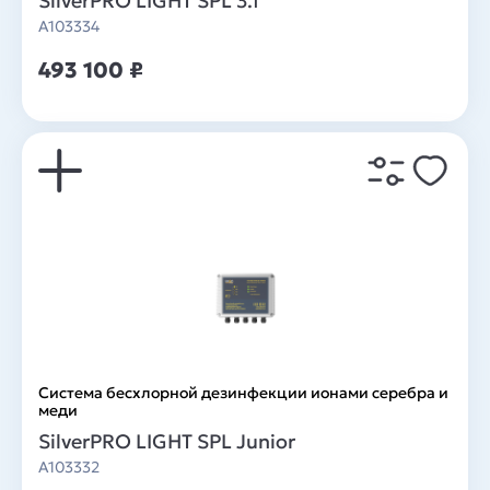
SilverPRO LIGHT SPL 3.1
A103334
493 100 ₽
Система беcхлорной дезинфекции ионами серебра и
меди
SilverPRO LIGHT SPL Junior
A103332