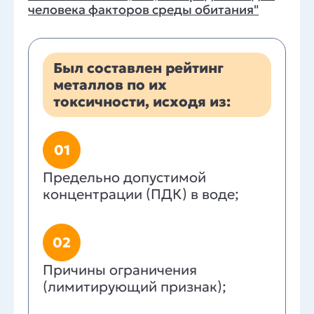
человека факторов среды обитания"
Был составлен рейтинг
металлов по их
токсичности, исходя из:
01
Предельно допустимой
концентрации (ПДК) в воде;
02
Причины ограничения
(лимитирующий признак);