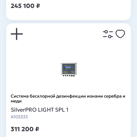
245 100 ₽
Система беcхлорной дезинфекции ионами серебра и
меди
SilverPRO LIGHT SPL 1
A103333
311 200 ₽