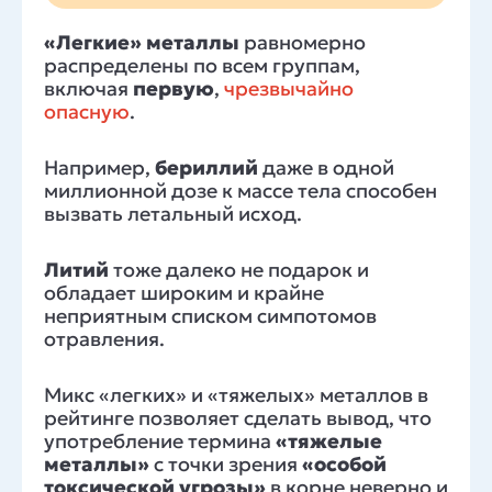
«Легкие» металлы
равномерно
распределены по всем группам,
включая
первую
,
чрезвычайно
опасную
.
Например,
бериллий
даже в одной
миллионной дозе к массе тела способен
вызвать летальный исход.
Литий
тоже далеко не подарок и
обладает широким и крайне
неприятным списком симпотомов
отравления.
Микс «легких» и «тяжелых» металлов в
рейтинге позволяет сделать вывод, что
употребление термина
«тяжелые
металлы»
с точки зрения
«особой
токсической угрозы»
в корне неверно и