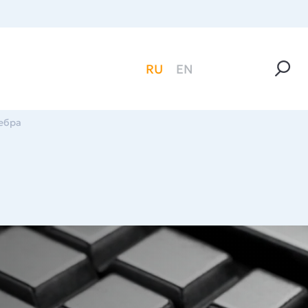
RU
EN
ребра