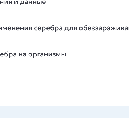
ния и данные
рименения серебра для обеззаражив
ребра на организмы