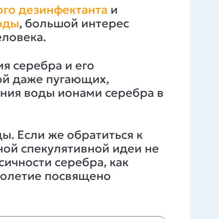
го дезинфектанта
и
оды
, большой интерес
еловека.
я серебра и его
ой даже пугающих,
ания воды ионами серебра в
ды. Если же обратиться к
ной спекулятивной идеи не
сичности серебра, как
столетие посвящено