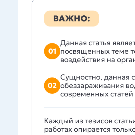
ВАЖНО:
Данная статья являе
01
посвященных теме то
воздействия на орга
Сущностно, данная с
02
обеззараживания во
современных статей
Каждый из тезисов стать
работах опирается толь