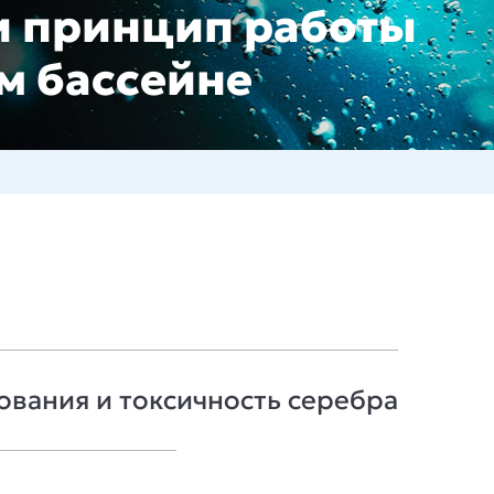
и принцип работы
ём бассейне
ования и токсичность серебра