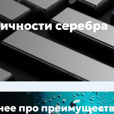
сичности серебра
нее про преимущест