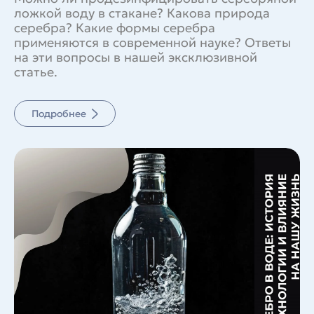
ложкой воду в стакане? Какова природа
серебра? Какие формы серебра
применяются в современной науке? Ответы
на эти вопросы в нашей эксклюзивной
статье.
Подробнее