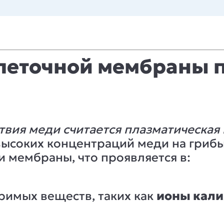
леточной мембраны п
вия меди считается плазматическая
 высоких концентраций меди на гриб
 мембраны, что проявляется в:
римых веществ, таких как
ионы кали