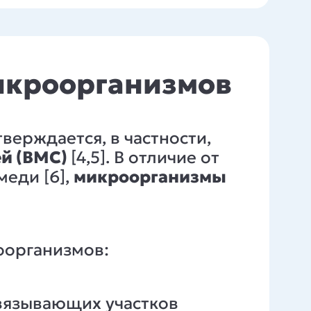
икроорганизмов
тверждается, в частности,
й (ВМС)
[4,5]. В отличие от
меди [6],
микроорганизмы
оорганизмов:
связывающих участков