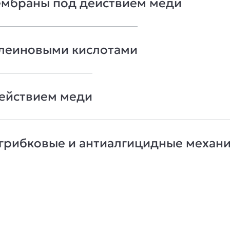
ембраны под действием меди
клеиновыми кислотами
ействием меди
грибковые и антиалгицидные механ