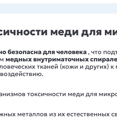
ичности меди для м
о безопасна для человека
, что под
ем
медных внутриматочных спирале
овеческих тканей (кожи и других) к 
 воздействию.
анизмов токсичности меди для микр
жных металлов из их естественных 