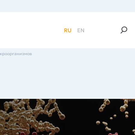
RU
EN
икроорганизмов