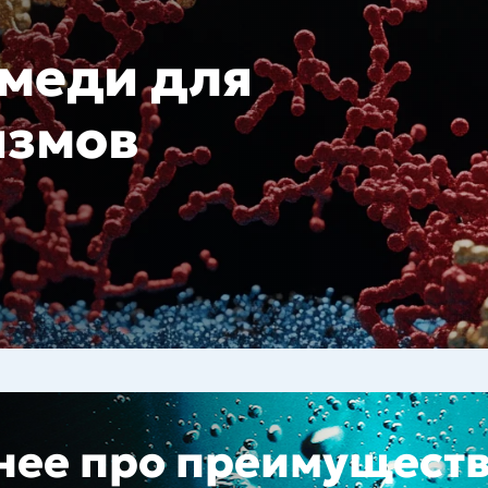
 меди для
измов
нее про преимущест