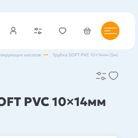
озирующих насосов
Трубка SOFT PVC 10×14мм (5м)
OFT PVC 10×14мм