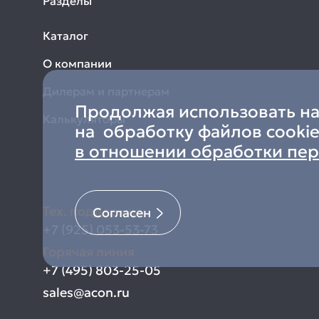
Разделы
Каталог
О компании
Дилерам и партнерам
Продолжая использовать наш
Калькуляторы
на обработку файлов cookie
в отношении обработки пе
Тех. поддержка
Согласен
+7 (925) 053-53-73
Горячая линия
+7 (495) 803-25-05
sales@acon.ru