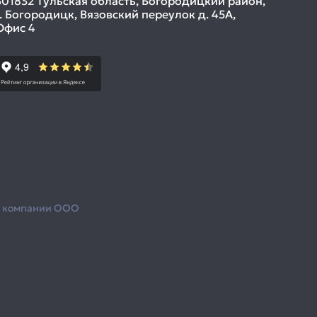
301832 Тульская область, Богородицкий район,
г. Богородицк, Вязовский переулок д. 45А,
Офис 4
з компании ООО