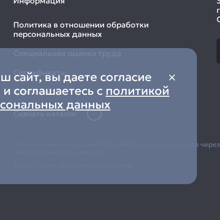
Информация
Политика в отношении обработки
персональных данных
Специальная оценка труда
Сертификаты
 сайт, вы даете согласие
 и соглашаетесь с
политикой
Карта сайта
рсональных данных
Скачать каталог
Реализация продукции ООО «АКОН» осуществляется чере
«АКОН ТД» и ООО «АК-ЮГ»
2026 © Acon. Все права защищены.