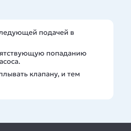
оследующей подачей в
епятствующую попаданию
асоса.
плывать клапану, и тем