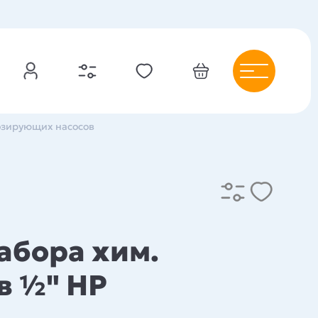
озирующих насосов
абора хим.
в ½" НР