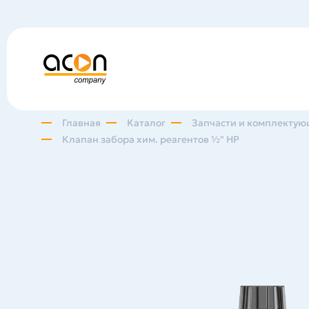
Главная
Каталог
Запчасти и комплектую
Клапан забора хим. реагентов ½" НР