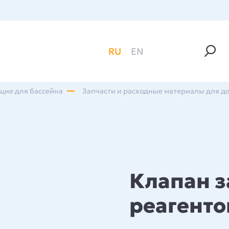
RU
EN
щие для бассейна
Запчасти и расходные материалы для д
Клапан з
реагенто