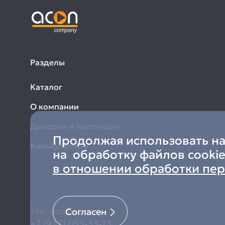
Разделы
Каталог
О компании
Дилерам и партнерам
Продолжая использовать наш
Калькуляторы
на обработку файлов cookie
в отношении обработки пе
Тех. поддержка
Согласен
+7 (925) 053-53-73