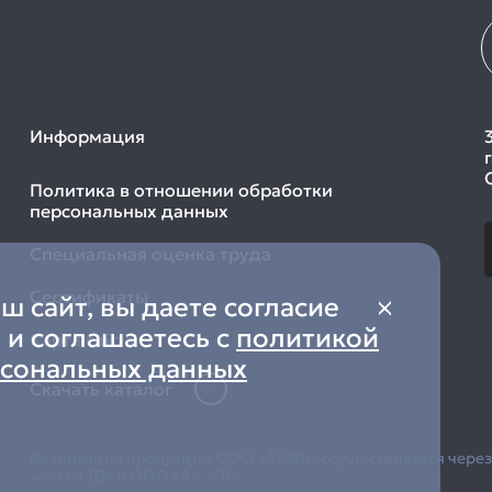
Информация
Политика в отношении обработки
персональных данных
Специальная оценка труда
Сертификаты
 сайт, вы даете согласие
 и соглашаетесь с
политикой
Карта сайта
рсональных данных
Скачать каталог
Реализация продукции ООО «АКОН» осуществляется чере
«АКОН ТД» и ООО «АК-ЮГ»