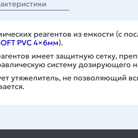
актеристики
ических реагентов из емкости (с п
SOFT PVC 4×6мм
).
еагентов имеет защитную сетку, пр
авлическую систему дозирующего н
ует утяжелитель, не позволяющий вс
ается.