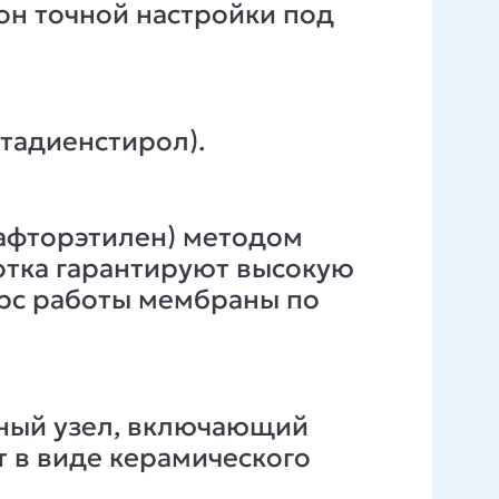
он точной настройки под
тадиенстирол).
рафторэтилен) методом
отка гарантируют высокую
урс работы мембраны по
рный узел, включающий
т в виде керамического