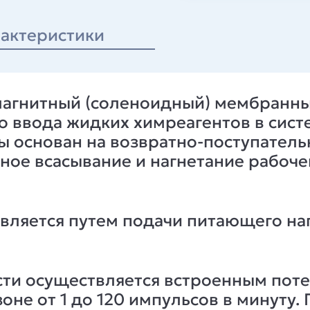
актеристики
магнитный (соленоидный) мембранн
о ввода жидких химреагентов в сист
ы основан на возвратно-поступател
е всасывание и нагнетание рабоче
вляется путем подачи питающего нап
ти осуществляется встроенным поте
оне от 1 до 120 импульсов в минуту