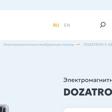
RU
EN
Электромагнитные мембранные насосы
DOZATRON-C A
Электромагнит
DOZATRO