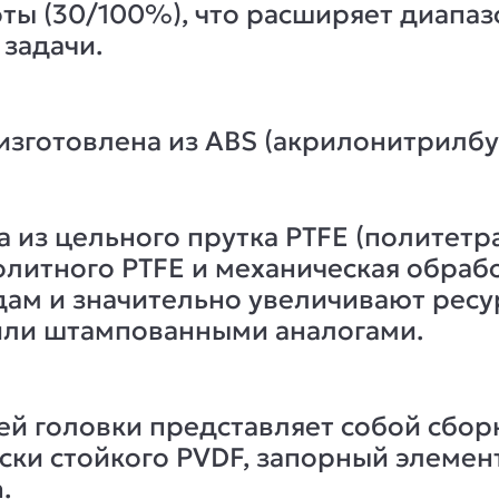
ы (30/100%), что расширяет диапаз
задачи.
изготовлена из ABS (акрилонитрилбу
а из цельного прутка PTFE (политет
олитного PTFE и механическая обраб
едам и значительно увеличивают рес
или штампованными аналогами.
й головки представляет собой сбо
ски стойкого PVDF, запорный элемен
.