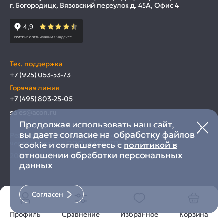
г. Богородицк, Вязовский переулок д. 45А, Офис 4
Тех. поддержка
+7 (925) 053-53-73
Горячая линия
+7 (495) 803-25-05
sales@acon.ru
Продолжая использовать наш сайт,
вы даете согласие на обработку файлов
Реализация продукции ООО «АКОН» осуществляется
через компании ООО «АКОН ТД» и ООО «АК-ЮГ»
cookie и соглашаетесь с
политикой в
отношении обработки персональных
2026 © Acon. Все права защищены.
данных
Согласен
Профиль
Сравнение
Избранное
Корзина